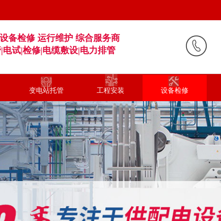
设备检修 运行维护 综合服务商
管
|
电试|检修|电缆敷设
|电力排管
变电站托管
工程安装
设备检修