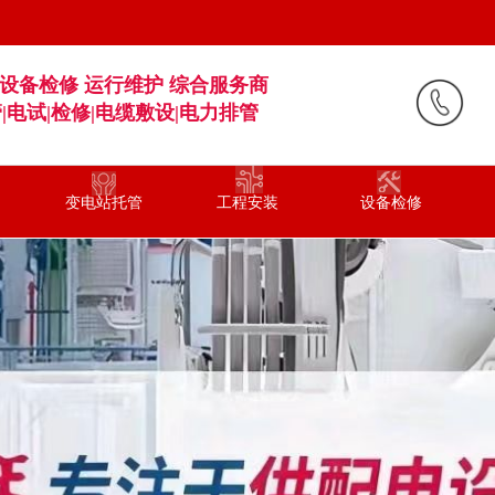
设备检修 运行维护 综合服务商
管
|
电试|检修|电缆敷设
|电力排管
变电站托管
工程安装
设备检修